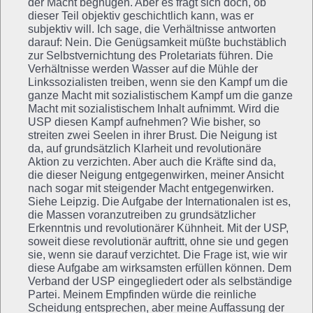
der Macht begnügen. Aber es fragt sich doch, ob
dieser Teil objektiv geschichtlich kann, was er
subjektiv will. Ich sage, die Verhältnisse antworten
darauf: Nein. Die Genügsamkeit müßte buchstäblich
zur Selbstvernichtung des Proletariats führen. Die
Verhältnisse werden Wasser auf die Mühle der
Linkssozialisten treiben, wenn sie den Kampf um die
ganze Macht mit sozialistischem Kampf um die ganze
Macht mit sozialistischem Inhalt aufnimmt. Wird die
USP diesen Kampf aufnehmen? Wie bisher, so
streiten zwei Seelen in ihrer Brust. Die Neigung ist
da, auf grundsätzlich Klarheit und revolutionäre
Aktion zu verzichten. Aber auch die Kräfte sind da,
die dieser Neigung entgegenwirken, meiner Ansicht
nach sogar mit steigender Macht entgegenwirken.
Siehe Leipzig. Die Aufgabe der Internationalen ist es,
die Massen voranzutreiben zu grundsätzlicher
Erkenntnis und revolutionärer Kühnheit. Mit der USP,
soweit diese revolutionär auftritt, ohne sie und gegen
sie, wenn sie darauf verzichtet. Die Frage ist, wie wir
diese Aufgabe am wirksamsten erfüllen können. Dem
Verband der USP eingegliedert oder als selbständige
Partei. Meinem Empfinden würde die reinliche
Scheidung entsprechen, aber meine Auffassung der