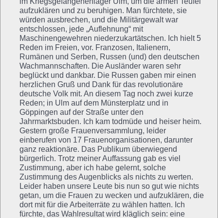
im Kriegsgefangenenlager Ulm, um die armen Teufel
aufzuklären und zu beruhigen. Man fürchtete, sie
würden ausbrechen, und die Militärgewalt war
entschlossen, jede „Auflehnung“ mit
Maschinengewehren niederzukartätschen. Ich hielt 5
Reden im Freien, vor. Franzosen, Italienern,
Rumänen und Serben, Russen (und) den deutschen
Wachmannschaften. Die Ausländer waren sehr
beglückt und dankbar. Die Russen gaben mir einen
herzlichen Gruß und Dank für das revolutionäre
deutsche Volk mit. An diesem Tag noch zwei kurze
Reden; in Ulm auf dem Münsterplatz und in
Göppingen auf der Straße unter den
Jahrmarktsbuden. Ich kam todmüde und heiser heim.
Gestern große Frauenversammlung, leider
einberufen von 17 Frauenorganisationen, darunter
ganz reaktionäre. Das Publikum überwiegend
bürgerlich. Trotz meiner Auffassung gab es viel
Zustimmung, aber ich habe gelernt, solche
Zustimmung des Augenblicks als nichts zu werten.
Leider haben unsere Leute bis nun so gut wie nichts
getan, um die Frauen zu wecken und aufzuklären, die
dort mit für die Arbeiterräte zu wählen hatten. Ich
fürchte, das Wahlresultat wird kläglich sein: eine