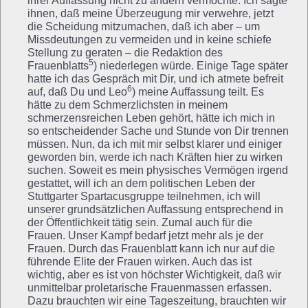
ihrer Auffassung nicht zu ändern vermochte. Ich sagte
ihnen, daß meine Überzeugung mir verwehre, jetzt
die Scheidung mitzumachen, daß ich aber – um
Missdeutungen zu vermeiden und in keine schiefe
Stellung zu geraten – die Redaktion des
5
Frauenblatts
) niederlegen würde. Einige Tage später
hatte ich das Gespräch mit Dir, und ich atmete befreit
6
auf, daß Du und Leo
) meine Auffassung teilt. Es
hätte zu dem Schmerzlichsten in meinem
schmerzensreichen Leben gehört, hätte ich mich in
so entscheidender Sache und Stunde von Dir trennen
müssen. Nun, da ich mit mir selbst klarer und einiger
geworden bin, werde ich nach Kräften hier zu wirken
suchen. Soweit es mein physisches Vermögen irgend
gestattet, will ich an dem politischen Leben der
Stuttgarter Spartacusgruppe teilnehmen, ich will
unserer grundsätzlichen Auffassung entsprechend in
der Öffentlichkeit tätig sein. Zumal auch für die
Frauen. Unser Kampf bedarf jetzt mehr als je der
Frauen. Durch das Frauenblatt kann ich nur auf die
führende Elite der Frauen wirken. Auch das ist
wichtig, aber es ist von höchster Wichtigkeit, daß wir
unmittelbar proletarische Frauenmassen erfassen.
Dazu brauchten wir eine Tageszeitung, brauchten wir