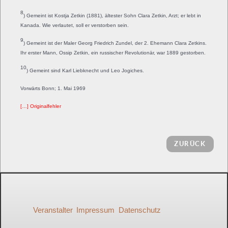
8
) Gemeint ist Kostja Zetkin (1881), ältester Sohn Clara Zetkin, Arzt; er lebt in
Kanada. Wie verlautet, soll er verstorben sein.
9
) Gemeint ist der Maler Georg Friedrich Zundel, der 2. Ehemann Clara Zetkins.
Ihr erster Mann, Ossip Zetkin, ein russischer Revolutionär, war 1889 gestorben.
10
) Gemeint sind Karl Liebknecht und Leo Jogiches.
Vorwärts Bonn; 1. Mai 1969
[…] Originalfehler
ZURÜCK
Veranstalter
Impressum
Datenschutz