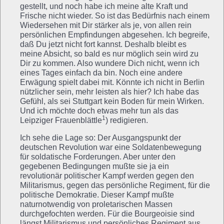
gestellt, und noch habe ich meine alte Kraft und
Frische nicht wieder. So ist das Bedürfnis nach einem
Wiedersehen mit Dir stärker als je, von allen rein
persönlichen Empfindungen abgesehen. Ich begreife,
daß Du jetzt nicht fort kannst. Deshalb bleibt es
meine Absicht, so bald es nur möglich sein wird zu
Dir zu kommen. Also wundere Dich nicht, wenn ich
eines Tages einfach da bin. Noch eine andere
Erwägung spielt dabei mit. Könnte ich nicht in Berlin
nützlicher sein, mehr leisten als hier? Ich habe das
Gefühl, als sei Stuttgart kein Boden für mein Wirken.
Und ich möchte doch etwas mehr tun als das
1
Leipziger Frauenblättle
) redigieren.
Ich sehe die Lage so: Der Ausgangspunkt der
deutschen Revolution war eine Soldatenbewegung
für soldatische Forderungen. Aber unter den
gegebenen Bedingungen mußte sie ja ein
revolutionär politischer Kampf werden gegen den
Militarismus, gegen das persönliche Regiment, für die
politische Demokratie. Dieser Kampf mußte
naturnotwendig von proletarischen Massen
durchgefochten werden. Für die Bourgeoisie sind
längst Militarismus und persönliches Regiment aus