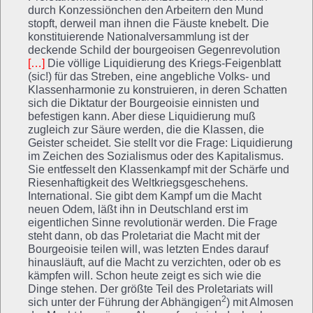
durch Konzessiönchen den Arbeitern den Mund
stopft, derweil man ihnen die Fäuste knebelt. Die
konstituierende Nationalversammlung ist der
deckende Schild der bourgeoisen Gegenrevolution
[…]
Die völlige Liquidierung des Kriegs-Feigenblatt
(sic!) für das Streben, eine angebliche Volks- und
Klassenharmonie zu konstruieren, in deren Schatten
sich die Diktatur der Bourgeoisie einnisten und
befestigen kann. Aber diese Liquidierung muß
zugleich zur Säure werden, die die Klassen, die
Geister scheidet. Sie stellt vor die Frage: Liquidierung
im Zeichen des Sozialismus oder des Kapitalismus.
Sie entfesselt den Klassenkampf mit der Schärfe und
Riesenhaftigkeit des Weltkriegsgeschehens.
International. Sie gibt dem Kampf um die Macht
neuen Odem, läßt ihn in Deutschland erst im
eigentlichen Sinne revolutionär werden. Die Frage
steht dann, ob das Proletariat die Macht mit der
Bourgeoisie teilen will, was letzten Endes darauf
hinausläuft, auf die Macht zu verzichten, oder ob es
kämpfen will. Schon heute zeigt es sich wie die
Dinge stehen. Der größte Teil des Proletariats will
2
sich unter der Führung der Abhängigen
) mit Almosen