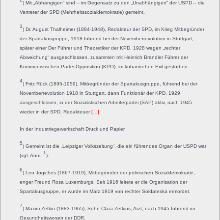
) Mit „Abhängigen“ sind – im Gegensatz zu den „Unabhängigen“ der USPD – die
Vertreter der SPD (Mehrheitssozialdemokratie) gemeint.
3
) Dr. August Thalheimer (1884-1948), Redakteur der SPD, im Krieg Mitbegründer
der Spartakusgruppe, 1918 führend bei der Novemberrevolution in Stuttgart,
später einer Der Führer und Theoretiker der KPD. 1928 wegen „rechter
Abweichung“ ausgeschlossen, zusammen mit Heinrich Brandler Führer der
Kommunistischen Partei-Opposition (KPO), im kubanischen Exil gestorben.
4
) Fritz Rück (1895-1959), Mitbegründer der Spartakusgruppe, führend bei der
Novemberrevolution 1918 in Stuttgart, dann Funktionär der KPD. 1929
ausgeschlossen, in der Sozialistischen Arbeiterpartei (SAP) aktiv, nach 1945
wieder in der SPD, Redakteuer
[…]
In der Industriegewerkschaft Druck und Papier.
5
) Gemeint ist die „Leipziger Volkszeitung“, die ein führendes Organ der USPD war
1
(vgl. Anm.
).
6
) Leo Jogiches (1867-1919), Mitbegründer der polnischen Sozialdemokratie,
enger Freund Rosa Luxemburgs. Seit 1916 leitete er die Organisation der
Spartakusgruppe, er wurde im März 1919 von rechter Soldateska ermordet.
7
) Maxim Zetkin (1883-1965), Sohn Clara Zetkins, Arzt, nach 1945 führend im
Gesundheitswesen der DDR.