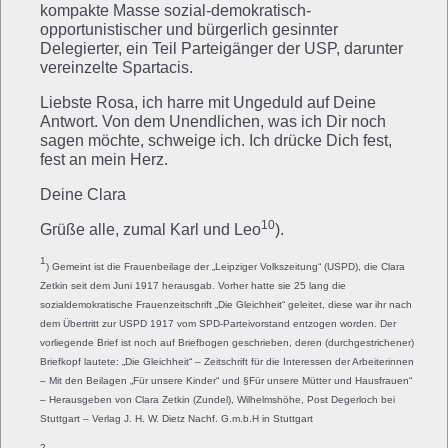
kompakte Masse sozial-demokratisch-
opportunistischer und bürgerlich gesinnter
Delegierter, ein Teil Parteigänger der USP, darunter
vereinzelte Spartacis.
Liebste Rosa, ich harre mit Ungeduld auf Deine
Antwort. Von dem Unendlichen, was ich Dir noch
sagen möchte, schweige ich. Ich drücke Dich fest,
fest an mein Herz.
Deine Clara
10
Grüße alle, zumal Karl und Leo
).
1
) Gemeint ist die Frauenbeilage der „Leipziger Volkszeitung“ (USPD), die Clara
Zetkin seit dem Juni 1917 herausgab. Vorher hatte sie 25 lang die
sozialdemokratische Frauenzeitschrift „Die Gleichheit“ geleitet, diese war ihr nach
dem Übertritt zur USPD 1917 vom SPD-Parteivorstand entzogen worden. Der
vorliegende Brief ist noch auf Briefbogen geschrieben, deren (durchgestrichener)
Briefkopf lautete: „Die Gleichheit“ – Zeitschrift für die Interessen der Arbeiterinnen
– Mit den Beilagen „Für unsere Kinder“ und §Für unsere Mütter und Hausfrauen“
– Herausgeben von Clara Zetkin (Zundel), Wilhelmshöhe, Post Degerloch bei
Stuttgart – Verlag J. H. W. Dietz Nachf. G.m.b.H in Stuttgart
2