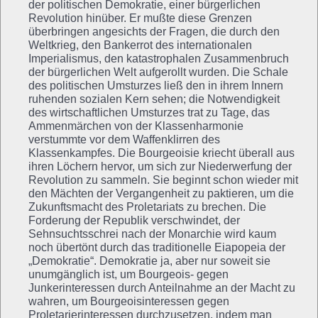
der politischen Demokratie, einer bürgerlichen
Revolution hinüber. Er mußte diese Grenzen
überbringen angesichts der Fragen, die durch den
Weltkrieg, den Bankerrot des internationalen
Imperialismus, den katastrophalen Zusammenbruch
der bürgerlichen Welt aufgerollt wurden. Die Schale
des politischen Umsturzes ließ den in ihrem Innern
ruhenden sozialen Kern sehen; die Notwendigkeit
des wirtschaftlichen Umsturzes trat zu Tage, das
Ammenmärchen von der Klassenharmonie
verstummte vor dem Waffenklirren des
Klassenkampfes. Die Bourgeoisie kriecht überall aus
ihren Löchern hervor, um sich zur Niederwerfung der
Revolution zu sammeln. Sie beginnt schon wieder mit
den Mächten der Vergangenheit zu paktieren, um die
Zukunftsmacht des Proletariats zu brechen. Die
Forderung der Republik verschwindet, der
Sehnsuchtsschrei nach der Monarchie wird kaum
noch übertönt durch das traditionelle Eiapopeia der
„Demokratie“. Demokratie ja, aber nur soweit sie
unumgänglich ist, um Bourgeois- gegen
Junkerinteressen durch Anteilnahme an der Macht zu
wahren, um Bourgeoisinteressen gegen
Proletarierinteressen durchzusetzen, indem man