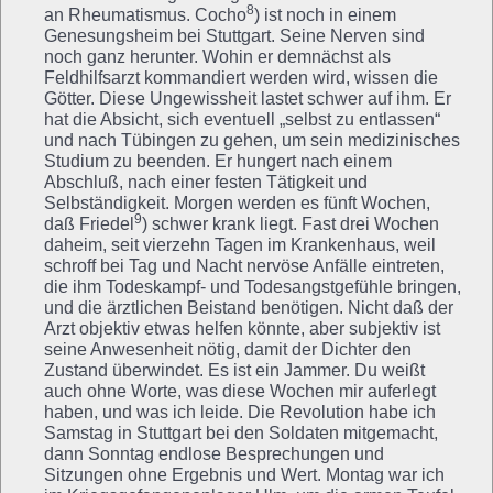
8
an Rheumatismus. Cocho
) ist noch in einem
Genesungsheim bei Stuttgart. Seine Nerven sind
noch ganz herunter. Wohin er demnächst als
Feldhilfsarzt kommandiert werden wird, wissen die
Götter. Diese Ungewissheit lastet schwer auf ihm. Er
hat die Absicht, sich eventuell „selbst zu entlassen“
und nach Tübingen zu gehen, um sein medizinisches
Studium zu beenden. Er hungert nach einem
Abschluß, nach einer festen Tätigkeit und
Selbständigkeit. Morgen werden es fünft Wochen,
9
daß Friedel
) schwer krank liegt. Fast drei Wochen
daheim, seit vierzehn Tagen im Krankenhaus, weil
schroff bei Tag und Nacht nervöse Anfälle eintreten,
die ihm Todeskampf- und Todesangstgefühle bringen,
und die ärztlichen Beistand benötigen. Nicht daß der
Arzt objektiv etwas helfen könnte, aber subjektiv ist
seine Anwesenheit nötig, damit der Dichter den
Zustand überwindet. Es ist ein Jammer. Du weißt
auch ohne Worte, was diese Wochen mir auferlegt
haben, und was ich leide. Die Revolution habe ich
Samstag in Stuttgart bei den Soldaten mitgemacht,
dann Sonntag endlose Besprechungen und
Sitzungen ohne Ergebnis und Wert. Montag war ich