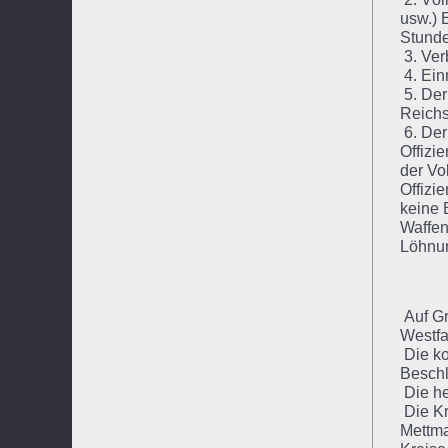
usw.) 
Stunde
3. Ver
4. Ein
5. Der
Reichs
6. Der
Offizi
der Vo
Offizi
keine 
Waffen
Löhnun
Auf Gr
Westfa
Die ko
Beschl
Die he
Die Kr
Mettma