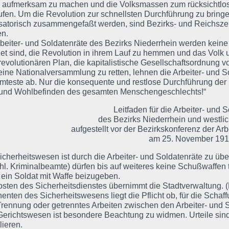
 aufmerksam zu machen und die Volksmassen zum rücksichtlo
ufen. Um die Revolution zur schnellsten Durchführung zu bringe
satorisch zusammengefaßt werden, sind Bezirks- und Reichszent
en.
beiter- und Soldatenräte des Bezirks Niederrhein werden keine
et sind, die Revolution in ihrem Lauf zu hemmen und das Volk 
evolutionären Plan, die kapitalistische Gesellschaftsordnung vo
eine Nationalversammlung zu retten, lehnen die Arbeiter- und S
mteste ab. Nur die konsequente und restlose Durchführung der R
und Wohlbefinden des gesamten Menschengeschlechts!“
Leitfaden für die Arbeiter- und 
des Bezirks Niederrhein und westli
aufgestellt vor der Bezirkskonferenz der Arb
am 25. November 19
cherheitswesen ist durch die Arbeiter- und Soldatenräte zu üb
hl. Kriminalbeamte) dürfen bis auf weiteres keine Schußwaffen 
 ein Soldat mit Waffe beizugeben.
sten des Sicherheitsdienstes übernimmt die Stadtverwaltung. (E
enten des Sicherheitswesens liegt die Pflicht ob, für die Schaf
rennung oder getrenntes Arbeiten zwischen den Arbeiter- und S
richtswesen ist besondere Beachtung zu widmen. Urteile sind 
lieren.