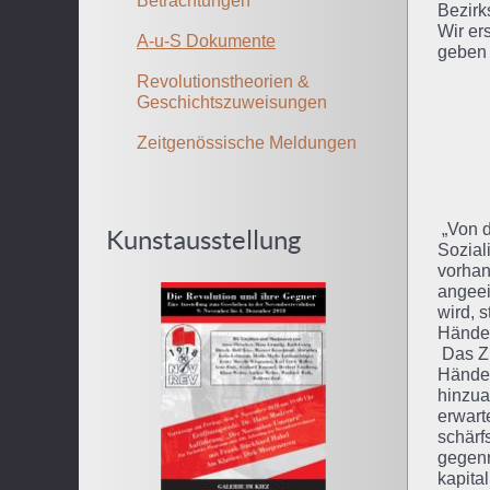
Betrachtungen
Bezirk
Wir er
A-u-S Dokumente
geben 
Revolutionstheorien &
Geschichtszuweisungen
Zeitgenössische Meldungen
„Von d
Kunstausstellung
Sozial
vorhan
angeei
wird, 
Händen
Das Zi
Händen
hinzua
erwart
schärf
gegenr
kapita