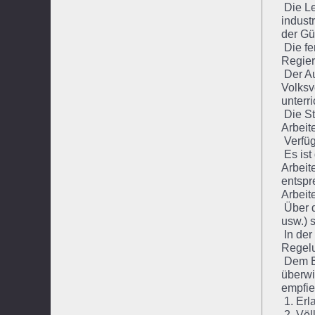
Die Le
indust
der Gü
Die fe
Regier
Der Au
Volksv
unterr
Die St
Arbeit
Verfüg
Es ist
Arbeit
entspr
Arbeit
Über d
usw.) 
In der
Regelu
Dem Be
überwi
empfie
1. Erl
2. Völ