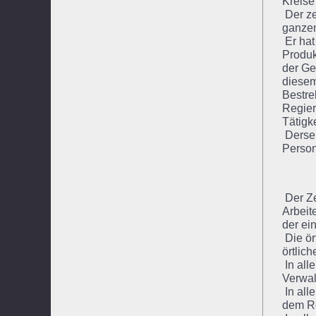
Kreise
Der ze
ganzen
Er hat
Produk
der Ge
diesem
Bestre
Regier
Tätigk
Dersel
Person
Der Ze
Arbeit
der ei
Die ör
örtlic
In all
Verwal
In all
dem Re