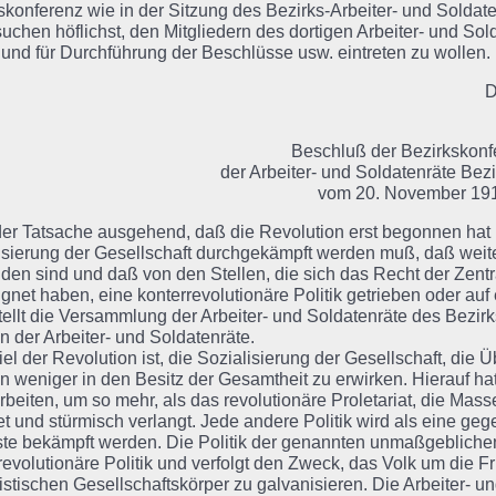
skonferenz wie in der Sitzung des Bezirks-Arbeiter- und Sol
suchen höflichst, den Mitgliedern des dortigen Arbeiter- und So
und für Durchführung der Beschlüsse usw. eintreten zu wollen.
D
Beschluß der Bezirkskonf
der Arbeiter- und Soldatenräte Bez
vom 20. November 19
er Tatsache ausgehend, daß die Revolution erst begonnen hat u
isierung der Gesellschaft durchgekämpft werden muß, daß weiter
den sind und daß von den Stellen, die sich das Recht der Zen
gnet haben, eine konterrevolutionäre Politik getrieben oder au
stellt die Versammlung der Arbeiter- und Soldatenräte des Bezirk
 der Arbeiter- und Soldatenräte.
el der Revolution ist, die Sozialisierung der Gesellschaft, die 
 weniger in den Besitz der Gesamtheit zu erwirken. Hierauf hat 
rbeiten, um so mehr, als das revolutionäre Proletariat, die Mas
et und stürmisch verlangt. Jede andere Politik wird als eine gege
ste bekämpft werden. Die Politik der genannten unmaßgeblichen
evolutionäre Politik und verfolgt den Zweck, das Volk um die Fr
listischen Gesellschaftskörper zu galvanisieren. Die Arbeiter- u