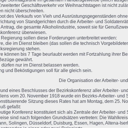
Erweiterter Geschäftsverkehr vor Weihnachtstagen ist nicht zulä
n nicht überschreiten.
bot des Verkaufs von Vieh und Ausrüstungsgegenständen ohne Ko
richtung von Standgerichten durch die Arbeiter- und Soldatenrä
 Antrag, die gesamte Alkoholindustrie, soweit sie für Genußzwecke
konferenz überwiesen.
 Regierung sollen diese Forderungen unterbreitet werden:
ere, die im Dienst bleiben (das sollen die technisch Vorgebild
lksregierung stehen.
ere können bis 7 Tage beurlaubt werden mit Fortzahlung ihrer 
Bezüge gewährt.
 dürfen nur im Dienst belassen werden.
g und Beköstigungen soll für alle gleich sein.
Die Organisation der Arbeiter- un
und eines Beschlusses der Bezirkskonferenz aller Arbeiter- un
lens vom 20. November 1918 wurde ein Bezirks-Arbeiter- und S
nstituierende Sitzung dieses Rates hat am Montag, dem 25. N
uß gefaßt:
utige Konferenz konstituiert sich als Zentrale der Arbeiter- und
eise sind nach folgenden Grundsätzen vertreten: Die Wahlkre
nn, Solingen, Düsseldorf, Duisburg, Essen, Hagen, Altena-Iserl