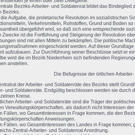
 entsenden je einen oder zwei Delegierte.
ntrale Bezirks-Arbeiter- und Soldatenrat bildet das Bindeglied
 Bezirks.
 die Aufgabe, die proletarische Revolution im sozialistischen Si
tionsmitteln, Verkehrsmitteln, Rohstoffen, Grund und Boden so 
samtheit übergeführt wird, so daß sich eine entsprechende sozia
 Zwecke ist die Fortführung und Steigerung der Revolution obe
bungen sind mit allen Mitteln zu bekämpfen. Die politische Macht
ungsmaßnahmen eingeschränkt werden. Auf dieser Grundlage hat
eit aufzubauen. Zur Durchführung seiner Beschlüsse setzt er e
be wird die im Bezirk Niederrhein sich befindenden Regierun
en anstellen.
Die Befugnisse der örtlichen Arbeiter
ntralrat der Arbeiter- und Soldatenräte des Bezirks stellt Grundl
er- und Soldatenräte. Endgültig beschlossen werden sie durch 
nzelnen Kreise.
tlichen Arbeiter- und Soldatenräte sind die Träger der politisch
hen Verwaltungskörperschaften, als dadurch nicht Interessen der
en Fällen, wo Gesamtinteressen in Frage kommen, die den Bezirk 
tungskörperschaften Anweisungen.
en Fällen, wo Gesamtinteressen des Landes in Frage kommen, gi
ichs-Zentral-Arbeiter- und Soldatenrat Anordnung.