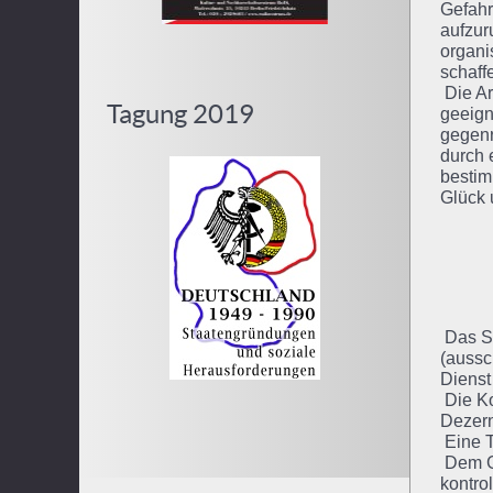
Gefahr
aufzur
organi
schaff
Die Ar
Tagung 2019
geeign
gegenr
durch 
bestim
Glück 
Das Si
(aussc
Dienst
Die Ko
Dezern
Eine T
Dem Ge
kontrol