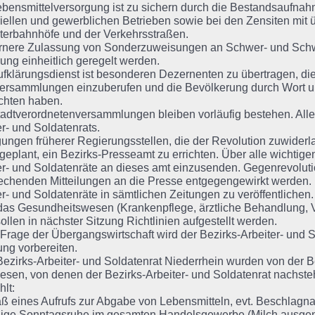
bensmittelversorgung ist zu sichern durch die Bestandsaufna
riellen und gewerblichen Betrieben sowie bei den Zensiten mit
terbahnhöfe und der Verkehrsstraßen.
rnere Zulassung von Sonderzuweisungen an Schwer- und Schwer
ung einheitlich geregelt werden.
fklärungsdienst ist besonderen Dezernenten zu übertragen, di
ersammlungen einzuberufen und die Bevölkerung durch Wort und
ichten haben.
adtverordnetenversammlungen bleiben vorläufig bestehen. All
er- und Soldatenrats.
ungen früherer Regierungsstellen, die der Revolution zuwiderla
 geplant, ein Bezirks-Presseamt zu errichten. Über alle wichtig
er- und Soldatenräte an dieses amt einzusenden. Gegenrevolut
echenden Mitteilungen an die Presse entgegengewirkt werden. 
er- und Soldatenräte in sämtlichen Zeitungen zu veröffentlichen.
as Gesundheitswesen (Krankenpflege, ärztliche Behandlung, V
sollen in nächster Sitzung Richtlinien aufgestellt werden.
 Frage der Übergangswirtschaft wird der Bezirks-Arbeiter- und S
ng vorbereiten.
zirks-Arbeiter- und Soldatenrat Niederrhein wurden von der B
esen, von denen der Bezirks-Arbeiter- und Soldatenrat nachs
hlt:
aß eines Aufrufs zur Abgabe von Lebensmitteln, evt. Beschlagn
lige Sonntagsruhe im gesamten Handelsgewerbe (Milch ausg